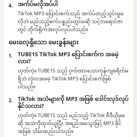
အက်ပ်မလိုအပ်ပါ
TikTok MP3 ပြောင်းစက်သည် အက်ပ်ထည့်သွင်းမှုမ
လိုဘဲ မည်သည့်စက်ပစ္စည်းတွင်မဆို သင့်ဘရောင်ဇာ
တွင် တိုက်ရိုက်အလုပ်လုပ်ပါသည်။
မေးလေ့ရှိသော မေးခွန်းများ
TUBE1S TikTok MP3 ပြောင်းစက်က အခမဲ့
လား?
ဟုတ်ကဲ့။ TUBE1S သည် ဝှက်ထားသောကုန်ကျစရိတ်မ
ရှိဘဲ လုံးဝအခမဲ့ TikTok MP3 ပြောင်းစက်ဖြစ်
ပါသည်။
TikTok အသံများကို MP3 အဖြစ် ဒေါင်းလုဒ်လုပ်
နိုင်သလား?
ဟုတ်ကဲ့။ TUBE1S သည် မည်သည့် TikTok ဗီဒီယိုမှမ
ဆို အသံကိုထုတ်ယူပြီး အရည်အသွေးမြင့် MP3 ဖိုင်
အဖြစ် သိမ်းဆည်းပါသည်။