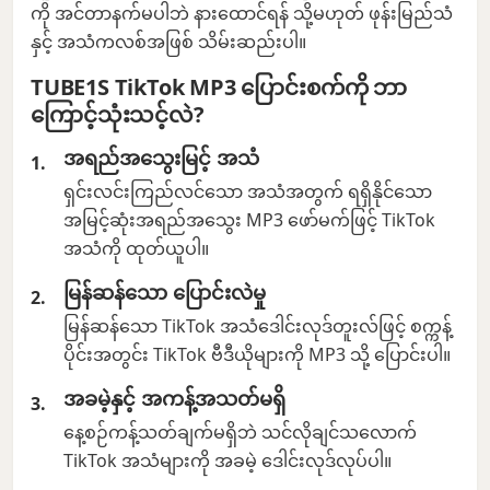
ကို အင်တာနက်မပါဘဲ နားထောင်ရန် သို့မဟုတ် ဖုန်းမြည်သံ
နှင့် အသံကလစ်အဖြစ် သိမ်းဆည်းပါ။
TUBE1S TikTok MP3 ပြောင်းစက်ကို ဘာ
ကြောင့်သုံးသင့်လဲ?
အရည်အသွေးမြင့် အသံ
ရှင်းလင်းကြည်လင်သော အသံအတွက် ရရှိနိုင်သော
အမြင့်ဆုံးအရည်အသွေး MP3 ဖော်မက်ဖြင့် TikTok
အသံကို ထုတ်ယူပါ။
မြန်ဆန်သော ပြောင်းလဲမှု
မြန်ဆန်သော TikTok အသံဒေါင်းလုဒ်တူးလ်ဖြင့် စက္ကန့်
ပိုင်းအတွင်း TikTok ဗီဒီယိုများကို MP3 သို့ ပြောင်းပါ။
အခမဲ့နှင့် အကန့်အသတ်မရှိ
နေ့စဉ်ကန့်သတ်ချက်မရှိဘဲ သင်လိုချင်သလောက်
TikTok အသံများကို အခမဲ့ ဒေါင်းလုဒ်လုပ်ပါ။