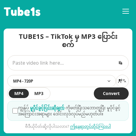
Tube1s
TUBE1S – TikTok မှ MP3 ပြောင်း
စက်
MP4 - 720P
MP4
MP3
Convert
ကျွန်ုပ်
မူပိုင်ခွင့်ငြင်းဆိုချက်
ကိုဖတ်ပြီးသဘောတူပြီး မူပိုင်ခွင့်
အကြောင်းအရာများ ဒေါင်းလုဒ်လုပ်မည်မဟုတ်ပါ။
ဗီဒီယိုပိတ်ဆို့လိုပါသလား?
ဤနေရာတွင်တိုင်ကြားပါ