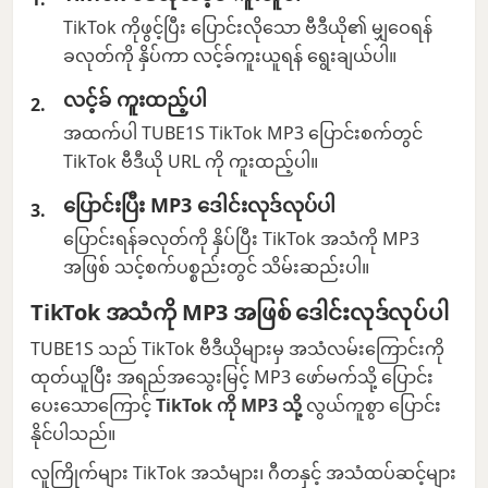
TikTok ကိုဖွင့်ပြီး ပြောင်းလိုသော ဗီဒီယို၏ မျှဝေရန်
ခလုတ်ကို နှိပ်ကာ လင့်ခ်ကူးယူရန် ရွေးချယ်ပါ။
လင့်ခ် ကူးထည့်ပါ
အထက်ပါ TUBE1S TikTok MP3 ပြောင်းစက်တွင်
TikTok ဗီဒီယို URL ကို ကူးထည့်ပါ။
ပြောင်းပြီး MP3 ဒေါင်းလုဒ်လုပ်ပါ
ပြောင်းရန်ခလုတ်ကို နှိပ်ပြီး TikTok အသံကို MP3
အဖြစ် သင့်စက်ပစ္စည်းတွင် သိမ်းဆည်းပါ။
TikTok အသံကို MP3 အဖြစ် ဒေါင်းလုဒ်လုပ်ပါ
TUBE1S သည် TikTok ဗီဒီယိုများမှ အသံလမ်းကြောင်းကို
ထုတ်ယူပြီး အရည်အသွေးမြင့် MP3 ဖော်မက်သို့ ပြောင်း
ပေးသောကြောင့်
TikTok ကို MP3 သို့
လွယ်ကူစွာ ပြောင်း
နိုင်ပါသည်။
လူကြိုက်များ TikTok အသံများ၊ ဂီတနှင့် အသံထပ်ဆင့်များ