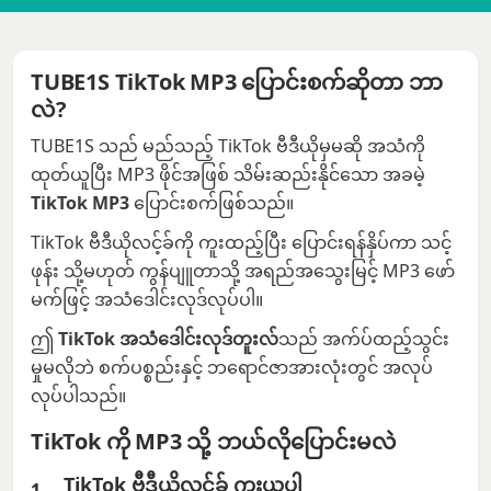
TUBE1S TikTok MP3 ပြောင်းစက်ဆိုတာ ဘာ
လဲ?
TUBE1S သည် မည်သည့် TikTok ဗီဒီယိုမှမဆို အသံကို
ထုတ်ယူပြီး MP3 ဖိုင်အဖြစ် သိမ်းဆည်းနိုင်သော အခမဲ့
TikTok MP3
ပြောင်းစက်ဖြစ်သည်။
TikTok ဗီဒီယိုလင့်ခ်ကို ကူးထည့်ပြီး ပြောင်းရန်နှိပ်ကာ သင့်
ဖုန်း သို့မဟုတ် ကွန်ပျူတာသို့ အရည်အသွေးမြင့် MP3 ဖော်
မက်ဖြင့် အသံဒေါင်းလုဒ်လုပ်ပါ။
ဤ
TikTok အသံဒေါင်းလုဒ်တူးလ်
သည် အက်ပ်ထည့်သွင်း
မှုမလိုဘဲ စက်ပစ္စည်းနှင့် ဘရောင်ဇာအားလုံးတွင် အလုပ်
လုပ်ပါသည်။
TikTok ကို MP3 သို့ ဘယ်လိုပြောင်းမလဲ
TikTok ဗီဒီယိုလင့်ခ် ကူးယူပါ