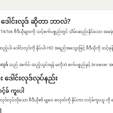
ဒေါင်းလုဒ် ဆိုတာ ဘာလဲ?
Tok ဗီဒီယိုများကို သင့်စက်ပစ္စည်တွင် သိမ်းဆည်းနိုင်သော အခမဲ
ထည့်ပါ၊ ဒေါင်းလုဒ်ကို နှိပ်ပါ၊ HD အရည်အသွေးဖြင့် ဗီဒီယိုကို သင့်ဖုန
လုဒ်
သည် အက်ပ် ထည့်သွင်းရန် မလိုဘဲ စက်ပစ္စည်နှင့် browser 
ား ဒေါင်းလုဒ်လုပ်နည်း
င့်ခ် ကူးပါ
င်းလုဒ်လုပ်လိုသော ဗီဒီယို၏ မျှဝေ ခလုတ်ကို နှိပ်ကာ လင့်ခ်ကူးယူ ကို 
ါ