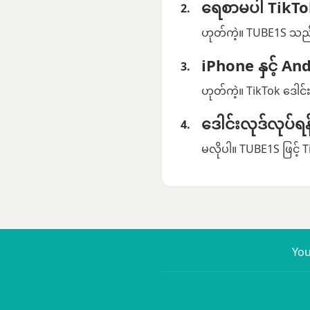
ရေစာမပါ TikTok 
ဟုတ်ကဲ့။ TUBE1S သည်
iPhone နှင့် A
ဟုတ်ကဲ့။ TikTok ဒေါင်
ဒေါင်းလုဒ်လုပ်
မလိုပါ။ TUBE1S ဖြင့် T
Yo