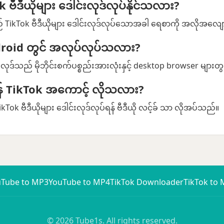
ဗီဒီယိုများ ဒေါင်းလုဒ်လုပ်နိုင်သလား?
 TikTok ဗီဒီယိုများ ဒေါင်းလုဒ်လုပ်သောအခါ ရေစာကို အလိုအလျ
ndroid တွင် အလုပ်လုပ်သလား?
းလုဒ်သည် မိုဘိုင်းစက်ပစ္စည်းအားလုံးနှင့် desktop browser များ
ရန် TikTok အကောင့် လိုသလား?
ikTok ဗီဒီယိုများ ဒေါင်းလုဒ်လုပ်ရန် ဗီဒီယို လင့်ခ် သာ လိုအပ်သည်။
uTube to MP3
YouTube to MP4
TikTok Downloader
TikTok to
© 2026 Tube1s. All rights reserved.