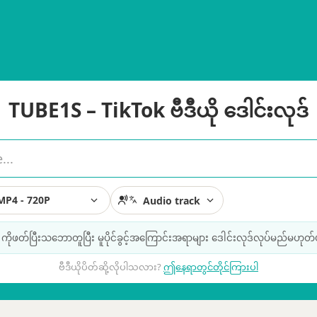
TUBE1S – TikTok ဗီဒီယို ဒေါင်းလုဒ်
MP4 - 720P
Audio track
ကိုဖတ်ပြီးသဘောတူပြီး မူပိုင်ခွင့်အကြောင်းအရာများ ဒေါင်းလုဒ်လုပ်မည်မဟုတ်
ဗီဒီယိုပိတ်ဆို့လိုပါသလား?
ဤနေရာတွင်တိုင်ကြားပါ