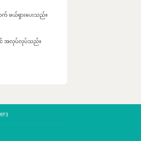
ောက် ဖယ်ရှားပေးသည်။
တွင် အလုပ်လုပ်သည်။
 MP3