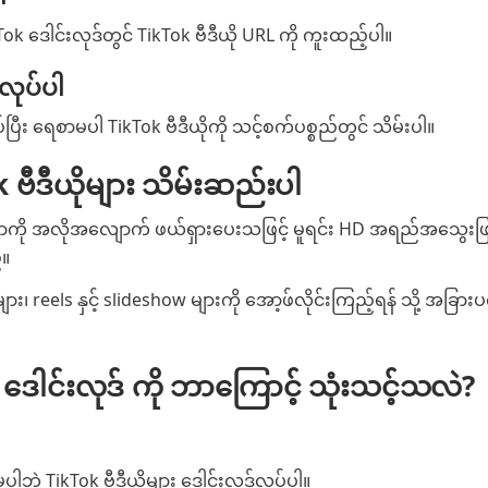
 ဒေါင်းလုဒ်တွင် TikTok ဗီဒီယို URL ကို ကူးထည့်ပါ။
်လုပ်ပါ
ပ်ပြီး ရေစာမပါ TikTok ဗီဒီယိုကို သင့်စက်ပစ္စည်တွင် သိမ်းပါ။
ဗီဒီယိုများ သိမ်းဆည်းပါ
ကို အလိုအလျောက် ဖယ်ရှားပေးသဖြင့် မူရင်း HD အရည်အသွေးဖြ
်။
ျား၊ reels နှင့် slideshow များကို အော့ဖ်လိုင်းကြည့်ရန် သို့ အခြ
ေါင်းလုဒ် ကို ဘာကြောင့် သုံးသင့်သလဲ?
 မပါဘဲ TikTok ဗီဒီယိုများ ဒေါင်းလုဒ်လုပ်ပါ။