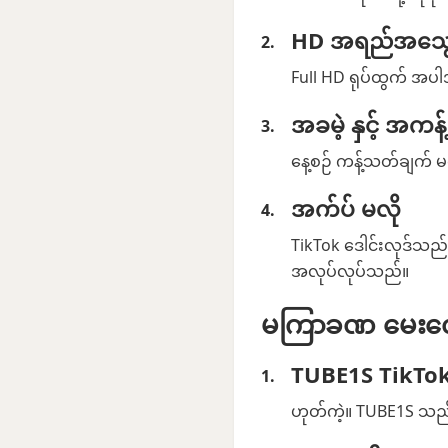
HD အရည်အသွ
Full HD ရုပ်ထွက် အပါအ
အခမဲ့ နှင့် အကန
နေ့စဉ် ကန့်သတ်ချက် မရ
အက်ပ် မလို
TikTok ဒေါင်းလုဒ်သည် 
အလုပ်လုပ်သည်။
မကြာခဏ မေးလေ့ရ
TUBE1S TikTok 
ဟုတ်ကဲ့။ TUBE1S သည် 