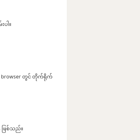
်းပါ။
browser တွင် တိုက်ရိုက်
် ဖြစ်သည်။