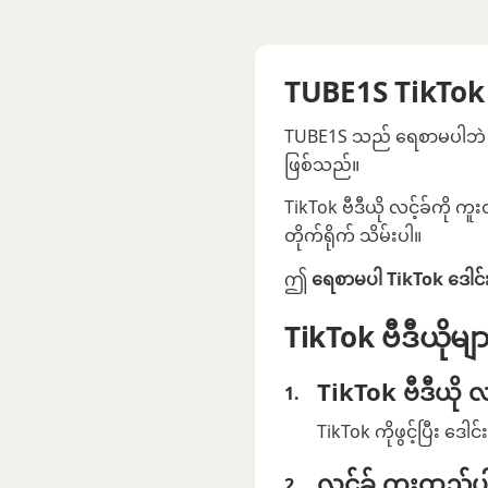
TUBE1S TikTok 
TUBE1S သည် ရေစာမပါဘဲ Tik
ဖြစ်သည်။
TikTok ဗီဒီယို လင့်ခ်ကို ကူး
တိုက်ရိုက် သိမ်းပါ။
ဤ
ရေစာမပါ TikTok ဒေါင်း
TikTok ဗီဒီယိုမျ
TikTok ဗီဒီယို လ
TikTok ကိုဖွင့်ပြီး ဒေါ
လင့်ခ် ကူးထည့်ပ