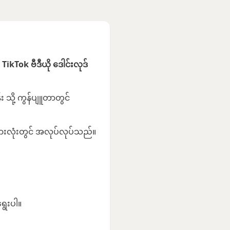
့
TikTok ဗီဒီယို ဒေါင်းလုဒ်
်း သို့ ကွန်ပျူတာတွင်
အားလုံးတွင် အလုပ်လုပ်သည်။
ရွေးပါ။