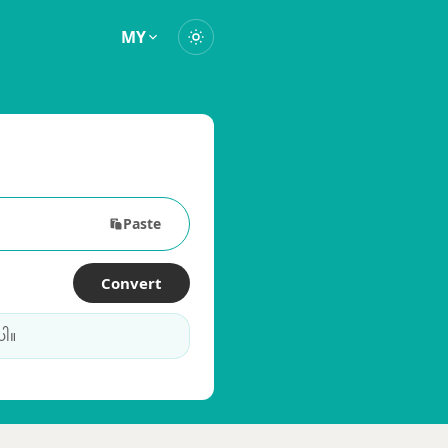
MY
Paste
Convert
ပါ။