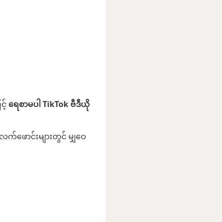
င့်
ရေစာမပါ TikTok ဗီဒီယို
ားပလက်ဖောင်းများတွင် မျှဝေ