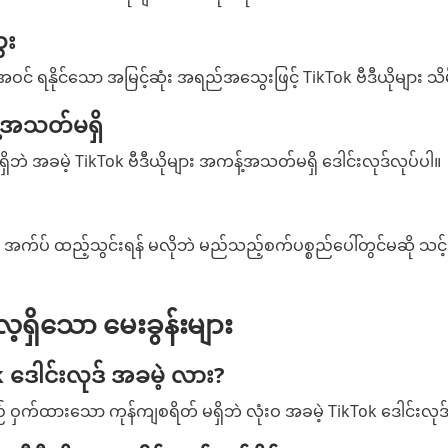
ေး
ဝင် ရနိုင်သော အမြင့်ဆုံး အရည်အသွေးဖြင့် TikTok ဗီဒီယိုများ သိမ
့်အသတ်မရှိ
ှိဘဲ အခမဲ့ TikTok ဗီဒီယိုများ အကန့်အသတ်မရှိ ဒေါင်းလုဒ်လုပ်ပါ။
အက်ပ် ထည့်သွင်းရန် မလိုဘဲ မည်သည့်စက်ပစ္စည်ပေါ်တွင်မဆို သင့် 
ှိသော မေးခွန်းများ
ဒေါင်းလုဒ် အခမဲ့ လား?
ဝှက်ထားသော ကုန်ကျစရိတ် မရှိဘဲ လုံးဝ အခမဲ့ TikTok ဒေါင်းလုဒ