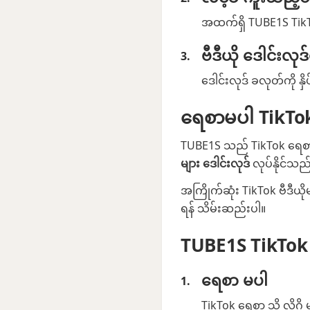
အထက်ရှိ TUBE1S TikTok
ဗီဒီယို ဒေါင်းလုဒ
ဒေါင်းလုဒ် ခလုတ်ကို နှိ
ရေစာမပါ TikTok 
TUBE1S သည် TikTok ရေစာ
များ ဒေါင်းလုဒ်
လုပ်နိုင်သည
အကြိုက်ဆုံး TikTok ဗီဒီယိုမ
ရန် သိမ်းဆည်းပါ။
TUBE1S TikTok ဒ
ရေစာ မပါ
TikTok ရေစာ သို့ လိုဂို