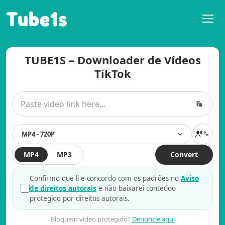
Tube1s
TUBE1S – Downloader de Vídeos
TikTok
MP4 - 720P
MP4
MP3
Convert
Confirmo que li e concordo com os padrões no
Aviso
de direitos autorais
e não baixarei conteúdo
protegido por direitos autorais.
Bloquear vídeo protegido?
Denuncie aqui