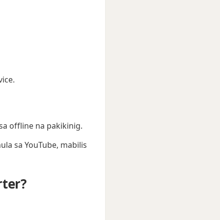
ice.
a offline na pakikinig.
la sa YouTube, mabilis
ter?