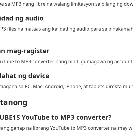
be sa MP3 nang libre na walang limitasyon sa bilang ng do
idad ng audio
 files na mataas ang kalidad ng audio para sa pinakama
an mag-register
uTube to MP3 converter nang hindi gumagawa ng account 
ahat ng device
agana sa PC, Mac, Android, iPhone, at tablets direkta mul
Itanong
TUBE1S YouTube to MP3 converter?
sang ganap na libreng YouTube to MP3 converter na may w