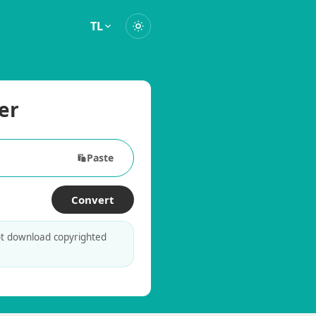
TL
er
Paste
Convert
ot download copyrighted