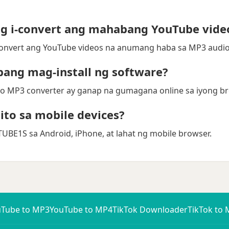
g i-convert ang mahabang YouTube vide
onvert ang YouTube videos na anumang haba sa MP3 audio 
bang mag-install ng software?
to MP3 converter ay ganap na gumagana online sa iyong br
to sa mobile devices?
BE1S sa Android, iPhone, at lahat ng mobile browser.
uTube to MP3
YouTube to MP4
TikTok Downloader
TikTok to