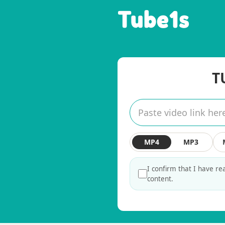
Tube1s
T
MP4
MP3
I confirm that I have r
content.