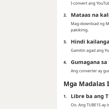
I-convert ang YouTu
Mataas na kal
Mag-download ng MP3
pakikinig.
Hindi kailang
Gamitin agad ang Yo
Gumagana sa l
Ang converter ay gum
Mga Madalas 
Libre ba ang 
Oo. Ang TUBE1S ay i