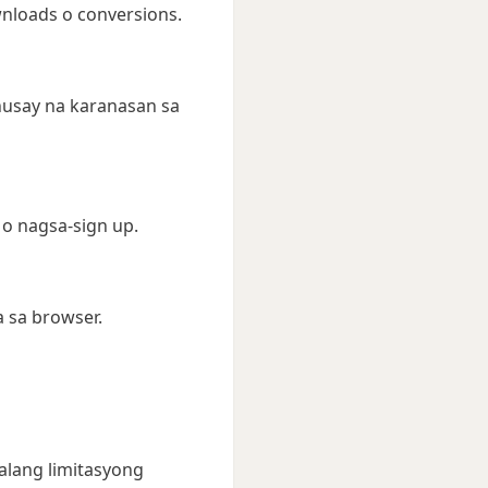
wnloads o conversions.
husay na karanasan sa
o nagsa-sign up.
a sa browser.
alang limitasyong