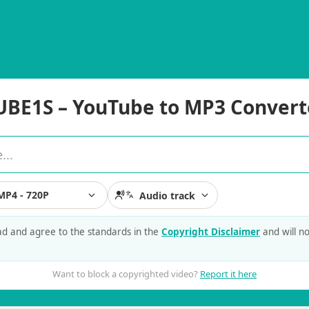
UBE1S – YouTube to MP3 Convert
MP4 - 720P
Audio track
ead and agree to the standards in the
Copyright Disclaimer
and will n
Want to block a copyrighted video?
Report it here