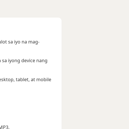
ot sa iyo na mag-
a sa iyong device nang
sktop, tablet, at mobile
 MP3.