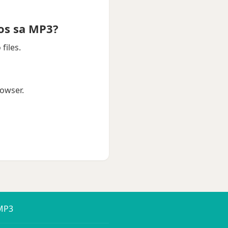
os sa MP3?
files.
owser.
 MP3