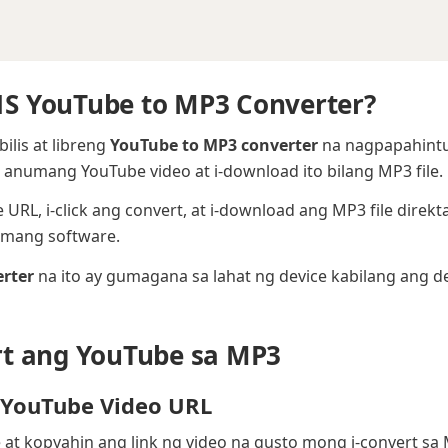
S YouTube to MP3 Converter?
ilis at libreng
YouTube to MP3 converter
na nagpapahintul
 anumang YouTube video at i-download ito bilang MP3 file.
 URL, i-click ang convert, at i-download ang MP3 file direkt
numang software.
rter
na ito ay gumagana sa lahat ng device kabilang ang de
rt ang YouTube sa MP3
 YouTube Video URL
at kopyahin ang link ng video na gusto mong i-convert sa