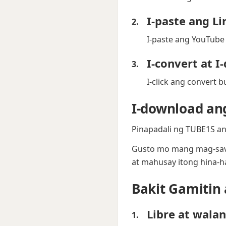
I-paste ang Li
I-paste ang YouTube
I-convert at 
I-click ang convert 
I-download an
Pinapadali ng TUBE1S a
Gusto mo mang mag-save 
at mahusay itong hina-ha
Bakit Gamitin
Libre at wala