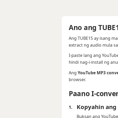
Ano ang TUBE1
Ang TUBE1S ay isang mab
extract ng audio mula sa
I-paste lang ang YouTube
hindi nag-i-install ng a
Ang
YouTube MP3 conve
browser.
Paano I-conve
Kopyahin ang
Buksan ang YouTube 