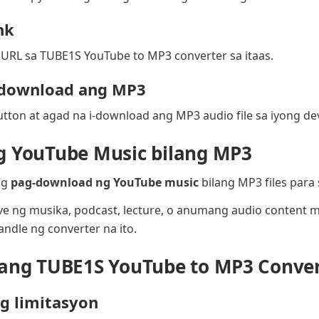
nk
 URL sa TUBE1S YouTube to MP3 converter sa itaas.
I-download ang MP3
button at agad na i-download ang MP3 audio file sa iyong dev
g YouTube Music bilang MP3
ng
pag-download ng YouTube music
bilang MP3 files para s
ng musika, podcast, lecture, o anumang audio content mu
ndle ng converter na ito.
 ang TUBE1S YouTube to MP3 Conver
ng limitasyon