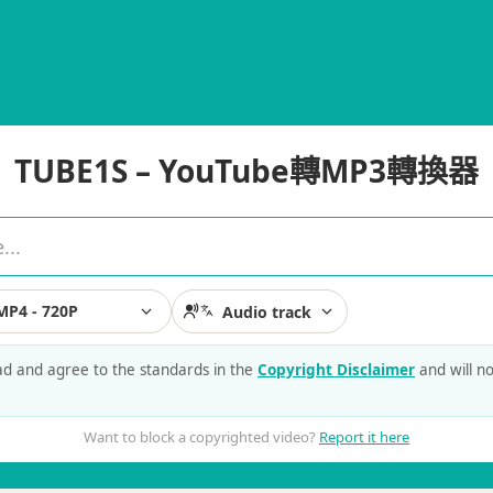
TUBE1S – YouTube轉MP3轉換器
MP4 - 720P
Audio track
ead and agree to the standards in the
Copyright Disclaimer
and will n
Want to block a copyrighted video?
Report it here