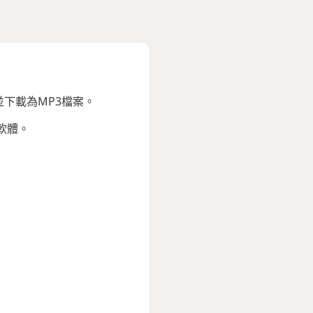
並下載為MP3檔案。
軟體。