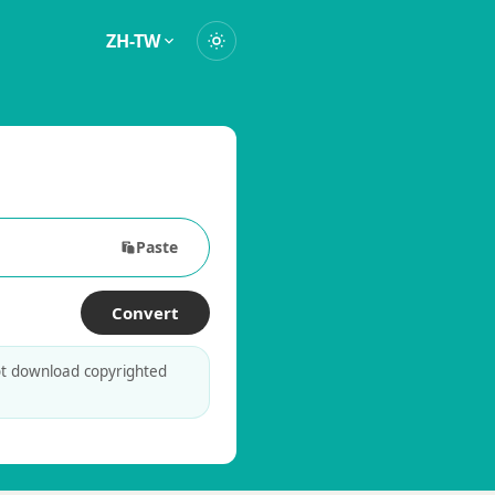
ZH-TW
Paste
Convert
ot download copyrighted