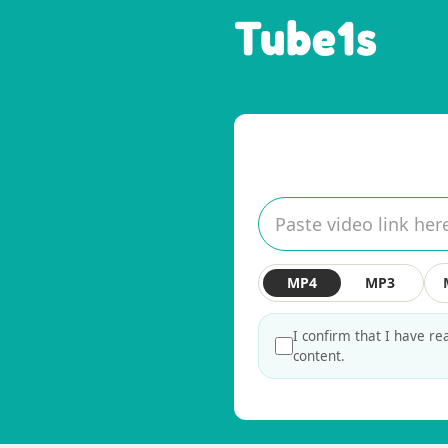
Tube1s
MP4
MP3
I confirm that I have r
content.